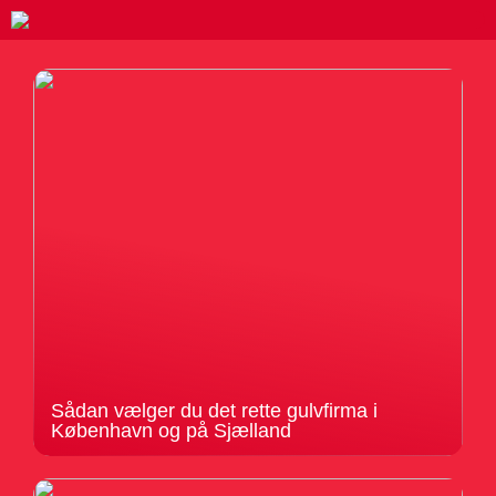
Sådan vælger du det rette gulvfirma i
København og på Sjælland