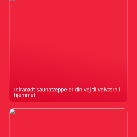
Infrarødt saunatæppe er din vej til velvære i
hjemmet