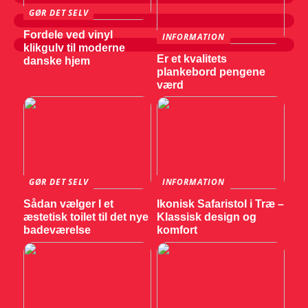
GØR DET SELV
Fordele ved vinyl
INFORMATION
klikgulv til moderne
Er et kvalitets
danske hjem
plankebord pengene
værd
GØR DET SELV
INFORMATION
Sådan vælger I et
Ikonisk Safaristol i Træ –
æstetisk toilet til det nye
Klassisk design og
badeværelse
komfort