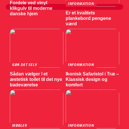
Fordele ved vinyl
INFORMATION
klikgulv til moderne
Er et kvalitets
danske hjem
plankebord pengene
værd
GØR DET SELV
INFORMATION
Sådan vælger I et
Ikonisk Safaristol i Træ –
æstetisk toilet til det nye
Klassisk design og
badeværelse
komfort
MØBLER
INFORMATION