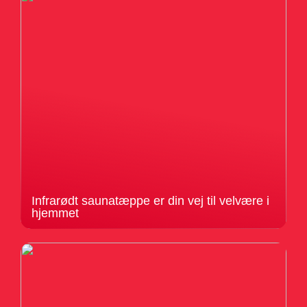
Infrarødt saunatæppe er din vej til velvære i
hjemmet