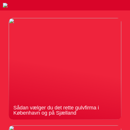
Sådan vælger du det rette gulvfirma i
København og på Sjælland