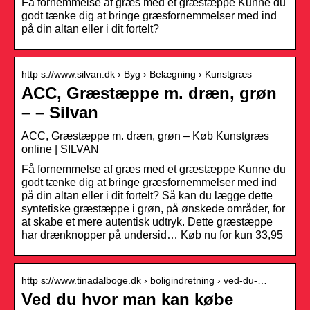
Få fornemmelse af græs med et græstæppe Kunne du
godt tænke dig at bringe græsfornemmelser med ind
på din altan eller i dit fortelt?
http s://www.silvan.dk › Byg › Belægning › Kunstgræs
ACC, Græstæppe m. dræn, grøn
– – Silvan
ACC, Græstæppe m. dræn, grøn – Køb Kunstgræs
online | SILVAN
Få fornemmelse af græs med et græstæppe Kunne du
godt tænke dig at bringe græsfornemmelser med ind
på din altan eller i dit fortelt? Så kan du lægge dette
syntetiske græstæppe i grøn, på ønskede områder, for
at skabe et mere autentisk udtryk. Dette græstæppe
har drænknopper på undersid… Køb nu for kun 33,95
http s://www.tinadalboge.dk › boligindretning › ved-du-…
Ved du hvor man kan købe