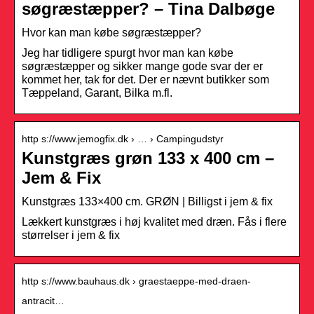
søgræstæpper? – Tina Dalbøge
Hvor kan man købe søgræstæpper?
Jeg har tidligere spurgt hvor man kan købe
søgræstæpper og sikker mange gode svar der er
kommet her, tak for det. Der er nævnt butikker som
Tæppeland, Garant, Bilka m.fl.
http s://www.jemogfix.dk › … › Campingudstyr
Kunstgræs grøn 133 x 400 cm –
Jem & Fix
Kunstgræs 133×400 cm. GRØN | Billigst i jem & fix
Lækkert kunstgræs i høj kvalitet med dræn. Fås i flere
størrelser i jem & fix
http s://www.bauhaus.dk › graestaeppe-med-draen-
antracit…