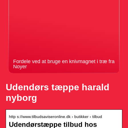
Fordele ved at bruge en knivmagnet i træ fra
Noyer
Udendørs tæppe harald
nyborg
http s://www.tilbudsaviseronline.dk › butikker › tilbud
Udendørstæppe tilbud hos