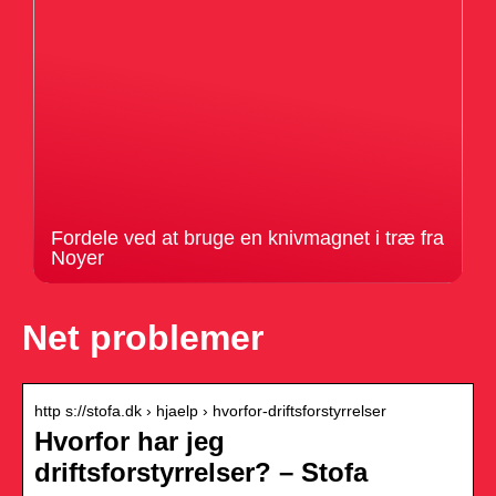
Fordele ved at bruge en knivmagnet i træ fra
Noyer
Net problemer
http s://stofa.dk › hjaelp › hvorfor-driftsforstyrrelser
Hvorfor har jeg
driftsforstyrrelser? – Stofa