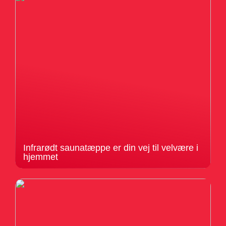
Infrarødt saunatæppe er din vej til velvære i
hjemmet