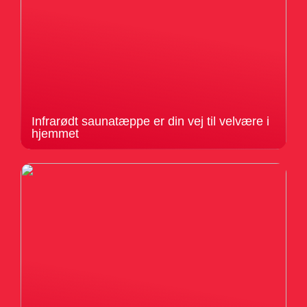
Infrarødt saunatæppe er din vej til velvære i
hjemmet