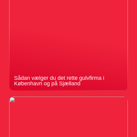
Sådan vælger du det rette gulvfirma i
København og på Sjælland