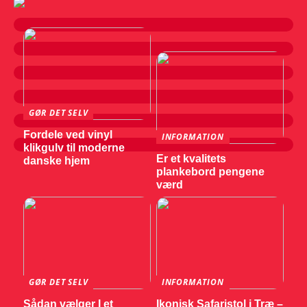
GØR DET SELV
Fordele ved vinyl
INFORMATION
klikgulv til moderne
Er et kvalitets
danske hjem
plankebord pengene
værd
GØR DET SELV
INFORMATION
Sådan vælger I et
Ikonisk Safaristol i Træ –