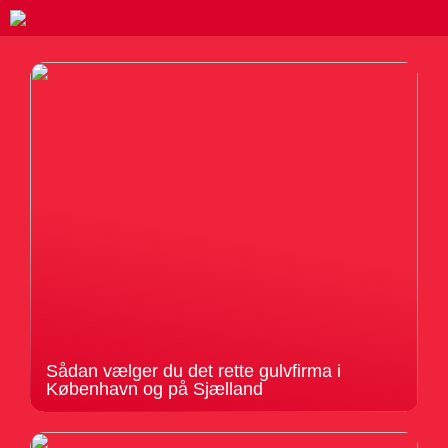
Sådan vælger du det rette gulvfirma i
København og på Sjælland