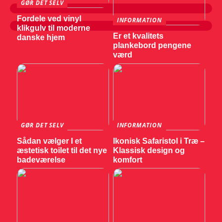
GØR DET SELV
Fordele ved vinyl
INFORMATION
klikgulv til moderne
Er et kvalitets
danske hjem
plankebord pengene
værd
GØR DET SELV
INFORMATION
Sådan vælger I et
Ikonisk Safaristol i Træ –
æstetisk toilet til det nye
Klassisk design og
badeværelse
komfort