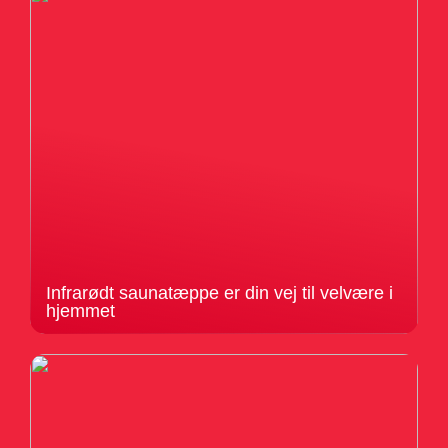
Infrarødt saunatæppe er din vej til velvære i
hjemmet