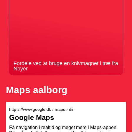
Fordele ved at bruge en knivmagnet i træ fra
Noyer
Maps aalborg
http s://www.google.dk › maps › dir
Google Maps
Få navigation i realtid og meget mere i Maps-appen.