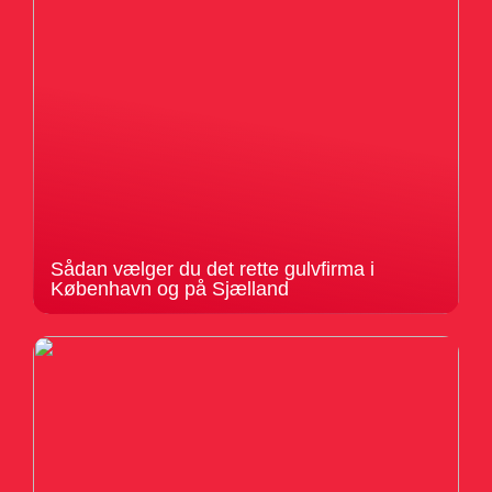
Sådan vælger du det rette gulvfirma i
København og på Sjælland