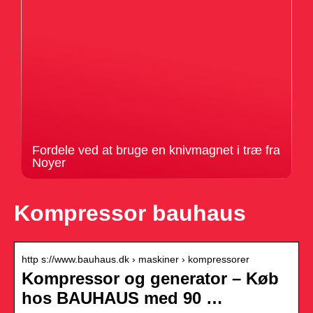
Fordele ved at bruge en knivmagnet i træ fra
Noyer
Kompressor bauhaus
http s://www.bauhaus.dk › maskiner › kompressorer
Kompressor og generator – Køb
hos BAUHAUS med 90 …