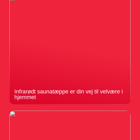
Infrarødt saunatæppe er din vej til velvære i
hjemmet