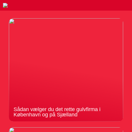
Sådan vælger du det rette gulvfirma i
København og på Sjælland