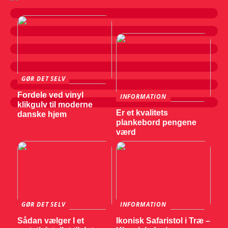
GØR DET SELV
Fordele ved vinyl
INFORMATION
klikgulv til moderne
Er et kvalitets
danske hjem
plankebord pengene
værd
GØR DET SELV
INFORMATION
Sådan vælger I et
Ikonisk Safaristol i Træ –