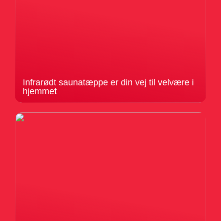
Infrarødt saunatæppe er din vej til velvære i
hjemmet