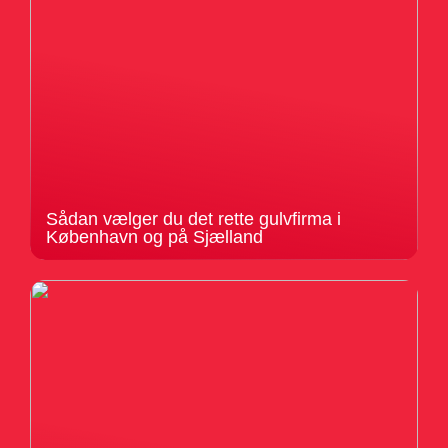
Sådan vælger du det rette gulvfirma i
København og på Sjælland