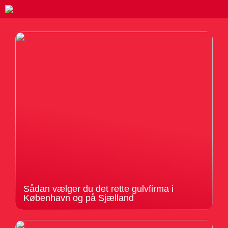
Sådan vælger du det rette gulvfirma i
København og på Sjælland