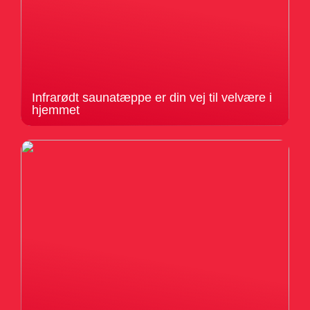
Infrarødt saunatæppe er din vej til velvære i
hjemmet