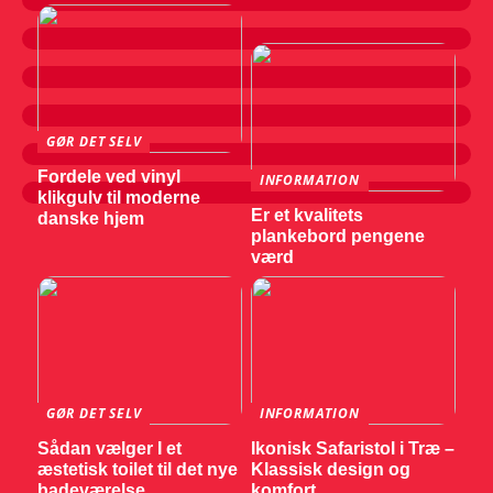
GØR DET SELV
Fordele ved vinyl
INFORMATION
klikgulv til moderne
Er et kvalitets
danske hjem
plankebord pengene
værd
GØR DET SELV
INFORMATION
Sådan vælger I et
Ikonisk Safaristol i Træ –
æstetisk toilet til det nye
Klassisk design og
badeværelse
komfort