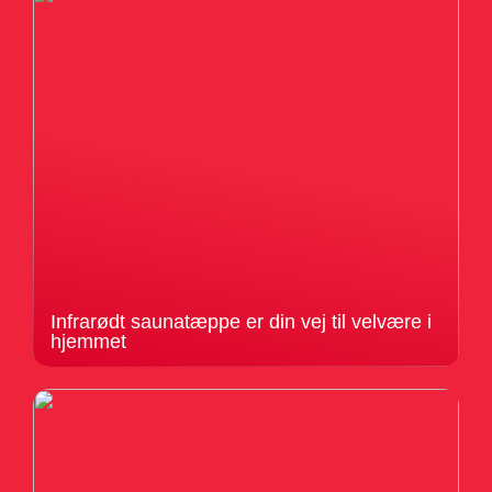
Infrarødt saunatæppe er din vej til velvære i
hjemmet