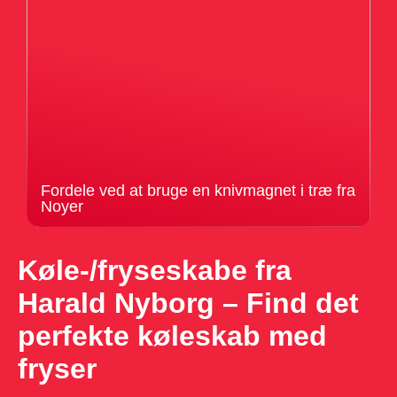
Fordele ved at bruge en knivmagnet i træ fra
Noyer
Køle-/fryseskabe fra
Harald Nyborg – Find det
perfekte køleskab med
fryser