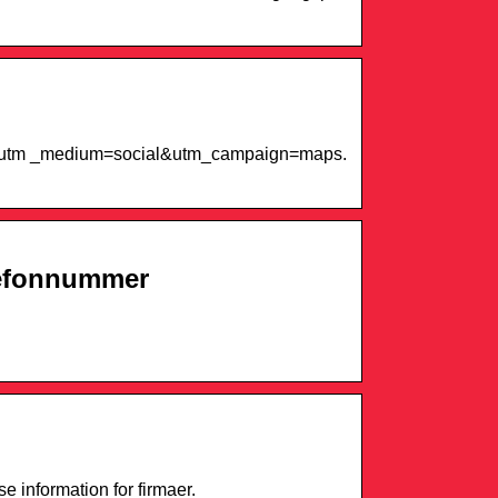
ok&utm _medium=social&utm_campaign=maps.
elefonnummer
 information for firmaer.