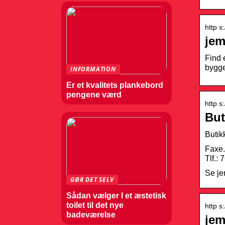
http s
jem
Find e
bygge
INFORMATION
Er et kvalitets plankebord
pengene værd
http s
But
Butik
Faxe.
Tlf.:
Se je
GØR DET SELV
Sådan vælger I et æstetisk
toilet til det nye
http s
badeværelse
jem