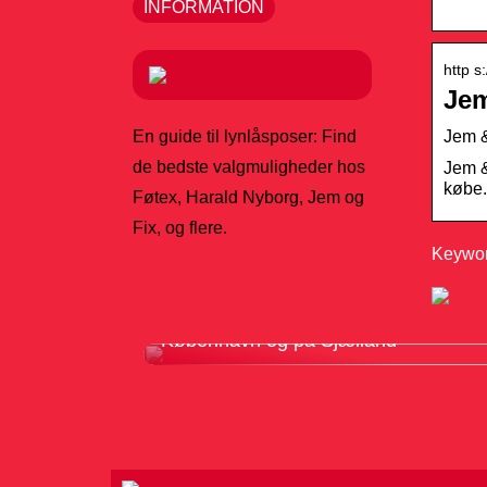
INFORMATION
http s
Jem
Jem &
En guide til lynlåsposer: Find
de bedste valgmuligheder hos
Jem &
købe.
Føtex, Harald Nyborg, Jem og
Fix, og flere.
Keyword
Sådan vælger du det rette gulvfirma i
København og på Sjælland