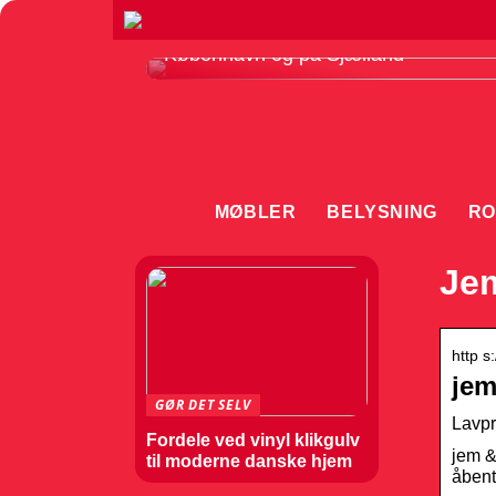
Sådan vælger du det rette gulvfirma i
København og på Sjælland
MØBLER
BELYSNING
RO
Jem
http s
jem
GØR DET SELV
Lavpr
Fordele ved vinyl klikgulv
jem &
til moderne danske hjem
åbent