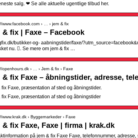
eneste salg. ❤ Se alle aktuelle ugentlige tilbud her.
://www.facebook.com › … › jem & fix
 & fix | Faxe – Facebook
fix.dk/butikker-og- aabningstider/faxe/?utm_source=facebo
ukket nu. 󱙇. Se mere om jem & fix …
://openhours.dk › … › Jem & fix › Faxe
 & fix Faxe – åbningstider, adresse, t
 fix Faxe, præsentation af sted og åbningstider.
 fix Faxe, præsentation af sted og åbningstider
://www.krak.dk › Byggemarkeder › Faxe
 & fix Faxe, Faxe | firma | krak.dk
ktinformation på jem & fix Faxe Faxe, telefonnummer, adresse, se