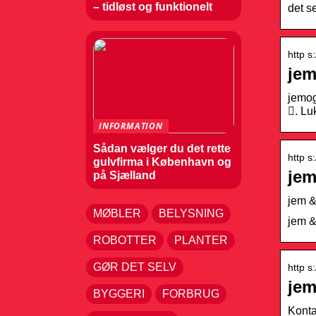
– tidløst og funktionelt
det s
http s
jem
jemog
󱛏. L
INFORMATION
Sådan vælger du det rette
http s
gulvfirma i København og
jem
på Sjælland
jem &
MØBLER
BELYSNING
jem &
ROBOTTER
PLANTER
GØR DET SELV
http s
jem
BYGGERI
FORBRUG
Konta