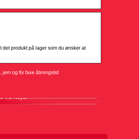
t det produkt på lager som du ønsker at
, jem og fix faxe åbningstid
ordele ved at bruge en knivmagnet i
æ fra Noyer