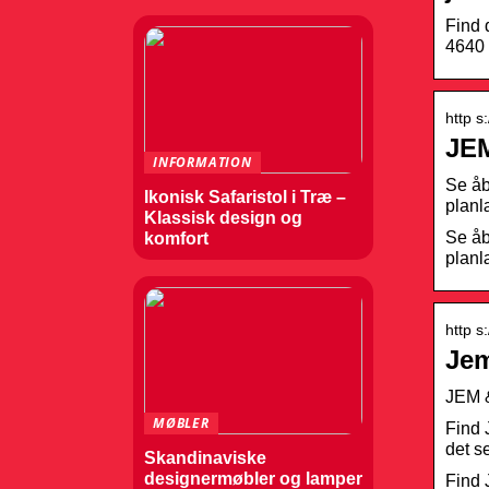
Find 
4640 
http s
JEM
INFORMATION
Se åb
Ikonisk Safaristol i Træ –
planl
Klassisk design og
Se åb
komfort
planl
http s
Jem
JEM &
MØBLER
Find 
det s
Skandinaviske
designermøbler og lamper
Find 