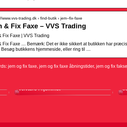
://www.vvs-trading.dk › find-butik › jem–fix-faxe
 & Fix Faxe – VVS Trading
 Fix Faxe | VVS Trading
 Fix Faxe … Bemærk: Det er ikke sikkert at butikken har præcis
 Besøg butikkens hjemmeside, eller ring til …
s: jem og fix faxe, jem og fix faxe åbningstider, jem og fix fakse
Infrarødt saunatæppe er din vej til
F
velvære i hjemmet
tr