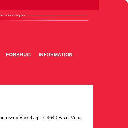
ordele ved at bruge en knivmagnet i
æ fra Noyer
FORBRUG
INFORMATION
å adressen Vinkelvej 17, 4640 Faxe. Vi har