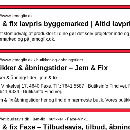
://www.jemogfix.dk
 & fix lavpris byggemarked | Altid lavpr
t stort udvalg af produkter til dine gør det selv-projekter inde og 
marked og på jemogfix.dk.
://www.jemogfix.dk › butikker-og-aabningstider
ikker & åbningstider – Jem & Fix
ker & åbningstider | jem & fix
 Vinkelvej 17. 4640 Faxe. Tlf.: 7641 5587 · Butiksinfo Find vej. F
 7641 9324 · Butiksinfo Find vej.
m & fix åbningstider her og find din nærmeste butik. Vores butik
://etilbudsavis.dk › jem-fix › butikker › Faxe-Vink…
 & fix Faxe – Tilbudsavis, tilbud, åbnin