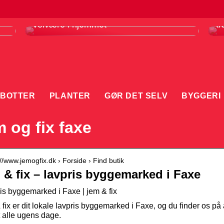
Infrarødt saunatæppe er din vej til
F
velvære i hjemmet
tr
BOTTER
PLANTER
GØR DET SELV
BYGGERI
 og fix faxe
://www.jemogfix.dk › Forside › Find butik
 & fix – lavpris byggemarked i Faxe
is byggemarked i Faxe | jem & fix
 fix er dit lokale lavpris byggemarked i Faxe, og du finder os p
 alle ugens dage.