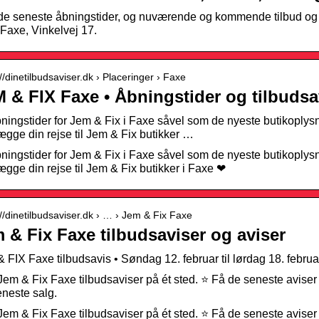
de seneste åbningstider, og nuværende og kommende tilbud og tilb
Faxe, Vinkelvej 17.
://dinetilbudsaviser.dk › Placeringer › Faxe
 & FIX Faxe • Åbningstider og tilbudsav
ningstider for Jem & Fix i Faxe såvel som de nyeste butikoplysn
ægge din rejse til Jem & Fix butikker …
ningstider for Jem & Fix i Faxe såvel som de nyeste butikoplysn
ægge din rejse til Jem & Fix butikker i Faxe ❤
://dinetilbudsaviser.dk › … › Jem & Fix Faxe
 & Fix Faxe tilbudsaviser og aviser
 FIX Faxe tilbudsavis • Søndag 12. februar til lørdag 18. febru
Jem & Fix Faxe tilbudsaviser på ét sted. ⭐ Få de seneste aviser 
eneste salg.
Jem & Fix Faxe tilbudsaviser på ét sted. ⭐ Få de seneste aviser 