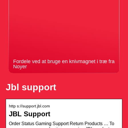
Fordele ved at bruge en knivmagnet i træ fra
Noyer
Jbl support
http s://support.jbl.com
JBL Support
Order Status Gaming Support Return Products … To