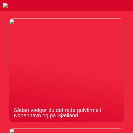
Sådan vælger du det rette gulvfirma i
København og på Sjælland