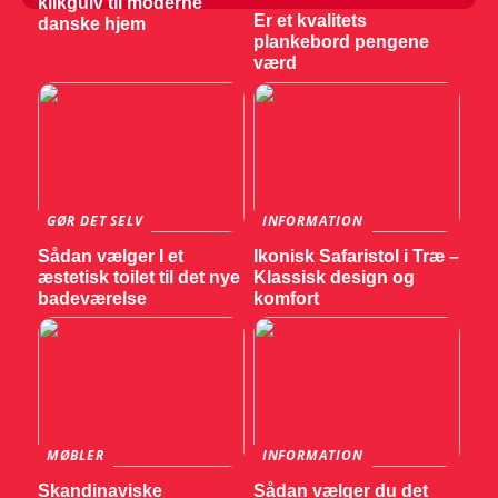
klikgulv til moderne
Er et kvalitets
danske hjem
plankebord pengene
værd
GØR DET SELV
INFORMATION
Sådan vælger I et
Ikonisk Safaristol i Træ –
æstetisk toilet til det nye
Klassisk design og
badeværelse
komfort
MØBLER
INFORMATION
Skandinaviske
Sådan vælger du det