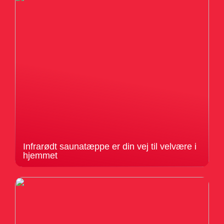
Infrarødt saunatæppe er din vej til velvære i
hjemmet