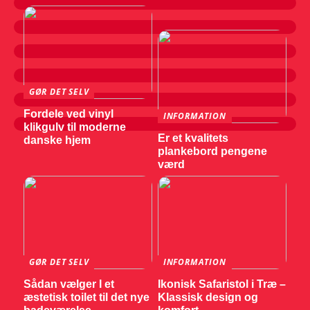
GØR DET SELV
Fordele ved vinyl
INFORMATION
klikgulv til moderne
Er et kvalitets
danske hjem
plankebord pengene
værd
GØR DET SELV
INFORMATION
Sådan vælger I et
Ikonisk Safaristol i Træ –
æstetisk toilet til det nye
Klassisk design og