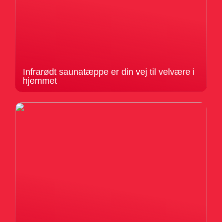
Infrarødt saunatæppe er din vej til velvære i
hjemmet