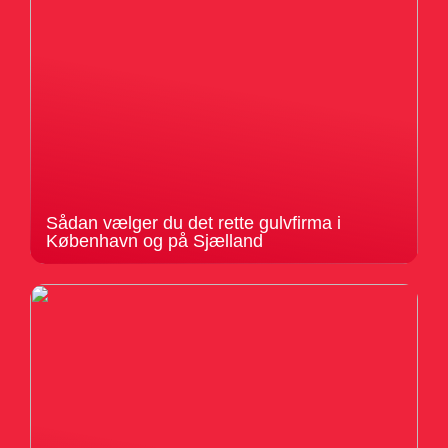
Sådan vælger du det rette gulvfirma i
København og på Sjælland