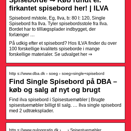
firkantet spisebord her! | ILVA
Spisebord m/stole, Eg, Ilva, b: 80 l: 120, Single
Spisebord fra Ilva. Tyler spisebordsstole fra Ilva.
Bordet har to tilllægsplader indbygget, der
forlænger …
På udkig efter et spisebord? Hos ILVA finder du over
100 forskellige kvalitets spiseborde i mange
forskellige materialer. Se udvalget her ⇒
http s://www.dba.dk › soeg › soeg=single+spisebord
Find Single Spisebord på DBA –
køb og salg af nyt og brugt
Find ilva spisebord i Spisestuemøbler | Brugte
spisestuemøbler billigt til salg. … Ilva single spisebord
med 2 udtræksplader.
http s://www.guloggratis.dk › … › Spisestuemøbler