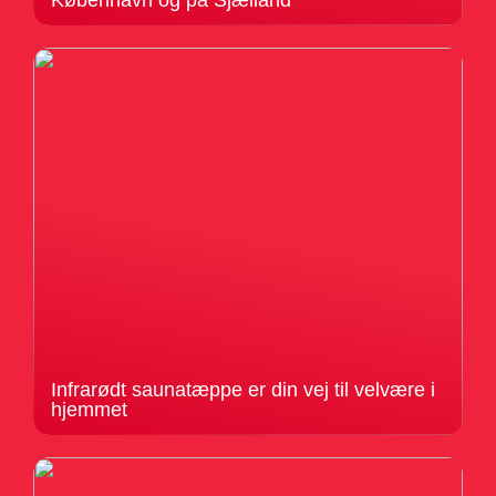
København og på Sjælland
Infrarødt saunatæppe er din vej til velvære i
hjemmet