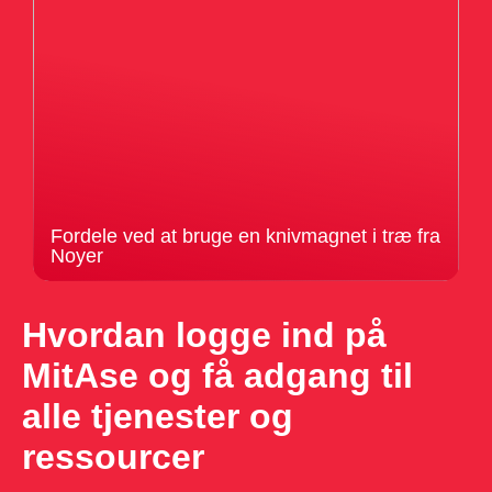
Fordele ved at bruge en knivmagnet i træ fra
Noyer
Hvordan logge ind på
MitAse og få adgang til
alle tjenester og
ressourcer