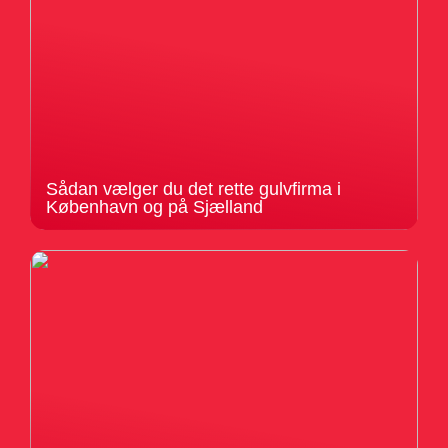
Sådan vælger du det rette gulvfirma i
København og på Sjælland