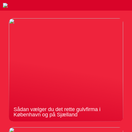
Sådan vælger du det rette gulvfirma i
København og på Sjælland