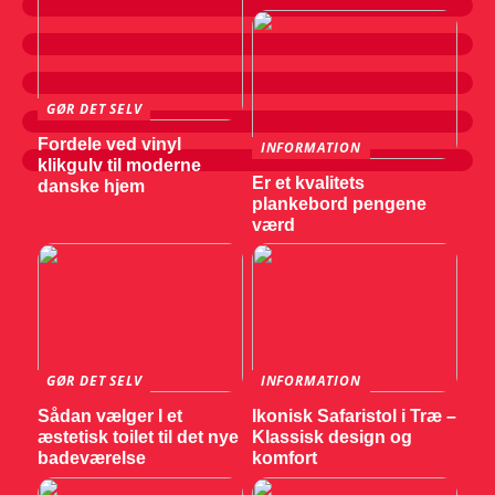
GØR DET SELV
Fordele ved vinyl
INFORMATION
klikgulv til moderne
Er et kvalitets
danske hjem
plankebord pengene
værd
GØR DET SELV
INFORMATION
Sådan vælger I et
Ikonisk Safaristol i Træ –
æstetisk toilet til det nye
Klassisk design og
badeværelse
komfort