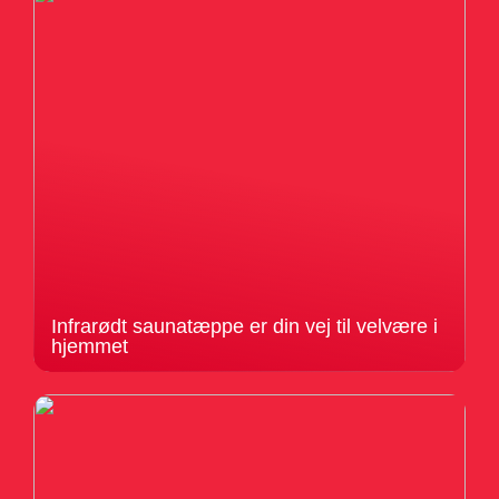
Infrarødt saunatæppe er din vej til velvære i
hjemmet