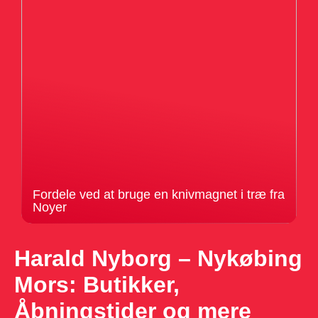
Fordele ved at bruge en knivmagnet i træ fra
Noyer
Harald Nyborg – Nykøbing
Mors: Butikker,
Åbningstider og mere