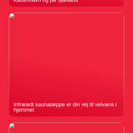
København og på Sjælland
Infrarødt saunatæppe er din vej til velvære i
hjemmet