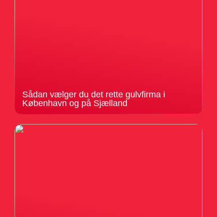
Sådan vælger du det rette gulvfirma i
København og på Sjælland