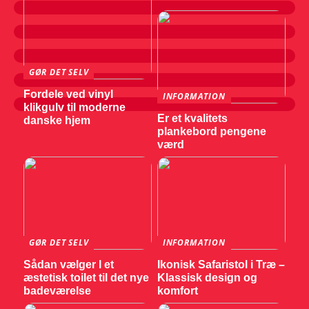
GØR DET SELV
Fordele ved vinyl
INFORMATION
klikgulv til moderne
Er et kvalitets
danske hjem
plankebord pengene
værd
GØR DET SELV
INFORMATION
Sådan vælger I et
Ikonisk Safaristol i Træ –
æstetisk toilet til det nye
Klassisk design og
badeværelse
komfort