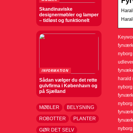
Fyr
Skandinaviske
Haral
designermøbler og lamper
Haral
– tidløst og funktionelt
Keyword
fyrværk
nyborg 
udlever
fyrvæke
INFORMATION
harald 
Sådan vælger du det rette
gulvfirma i København og
nyborg 
på Sjælland
fyrværk
nyborg,
MØBLER
BELYSNING
fyrværk
ROBOTTER
PLANTER
fyrværk
nyborg 
GØR DET SELV