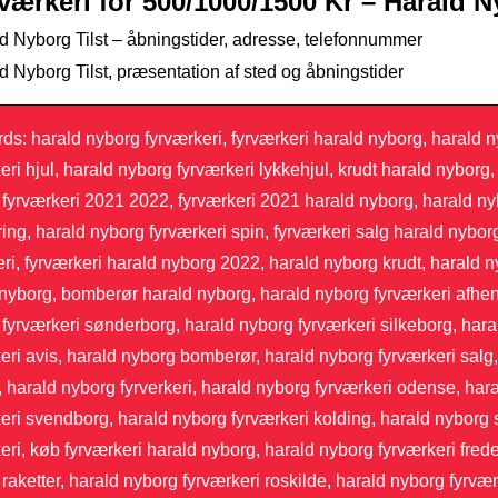
værkeri for 500/1000/1500 Kr – Harald 
d Nyborg Tilst – åbningstider, adresse, telefonnummer
d Nyborg Tilst, præsentation af sted og åbningstider
s: harald nyborg fyrværkeri, fyrværkeri harald nyborg, harald 
eri hjul, harald nyborg fyrværkeri lykkehjul, krudt harald nyborg,
fyrværkeri 2021 2022, fyrværkeri 2021 harald nyborg, harald nyb
ing, harald nyborg fyrværkeri spin, fyrværkeri salg harald nybor
ri, fyrværkeri harald nyborg 2022, harald nyborg krudt, harald 
nyborg, bomberør harald nyborg, harald nyborg fyrværkeri afhen
fyrværkeri sønderborg, harald nyborg fyrværkeri silkeborg, hara
eri avis, harald nyborg bomberør, harald nyborg fyrværkeri salg,
 harald nyborg fyrverkeri, harald nyborg fyrværkeri odense, hara
eri svendborg, harald nyborg fyrværkeri kolding, harald nyborg 
eri, køb fyrværkeri harald nyborg, harald nyborg fyrværkeri frede
raketter, harald nyborg fyrværkeri roskilde, harald nyborg fyrvær