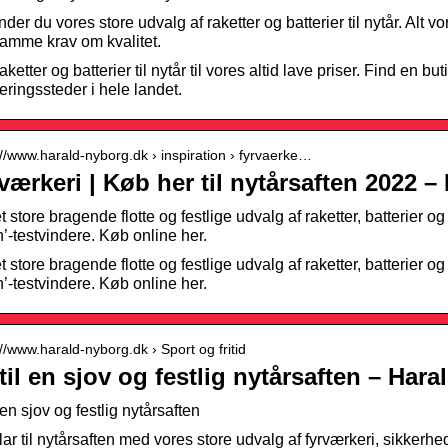
nder du vores store udvalg af raketter og batterier til nytår. Alt 
ramme krav om kvalitet.
ketter og batterier til nytår til vores altid lave priser. Find en b
eringssteder i hele landet.
://www.harald-nyborg.dk › inspiration › fyrvaerke…
værkeri | Køb her til nytårsaften 2022 
 store bragende flotte og festlige udvalg af raketter, batterier og
n’-testvindere. Køb online her.
 store bragende flotte og festlige udvalg af raketter, batterier og
n’-testvindere. Køb online her.
://www.harald-nyborg.dk › Sport og fritid
 til en sjov og festlig nytårsaften – Har
l en sjov og festlig nytårsaften
klar til nytårsaften med vores store udvalg af fyrværkeri, sikkerhe