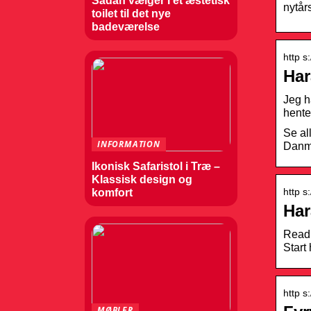
Sådan vælger I et æstetisk
nytår
toilet til det nye
badeværelse
http s
Har
Jeg h
hente
Se al
INFORMATION
Danma
Ikonisk Safaristol i Træ –
Klassisk design og
http s
komfort
Har
Read 
Start 
http s
MØBLER