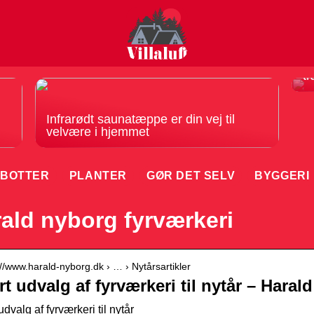
F
tr
Infrarødt saunatæppe er din vej til
velvære i hjemmet
BOTTER
PLANTER
GØR DET SELV
BYGGERI
ald nyborg fyrværkeri
://www.harald-nyborg.dk › … › Nytårsartikler
rt udvalg af fyrværkeri til nytår – Hara
udvalg af fyrværkeri til nytår