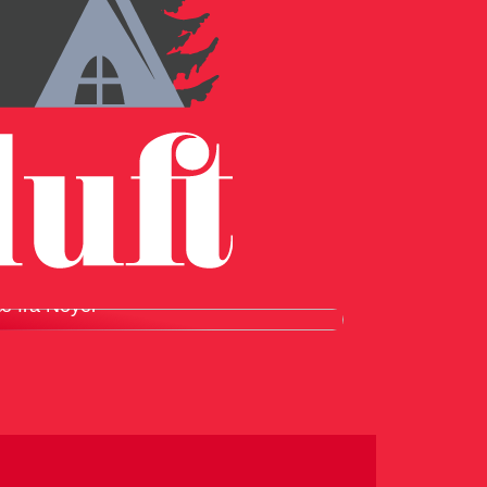
ordele ved at bruge en knivmagnet i
æ fra Noyer