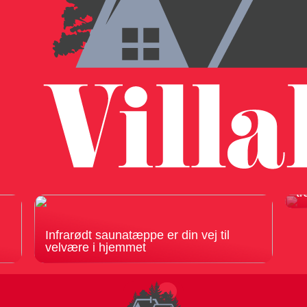
F
tr
Infrarødt saunatæppe er din vej til
velvære i hjemmet