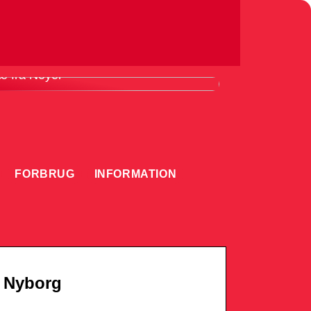
ordele ved at bruge en knivmagnet i
æ fra Noyer
FORBRUG
INFORMATION
ld Nyborg