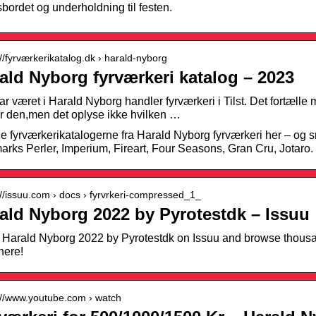
sbordet og underholdning til festen.
://fyrværkerikatalog.dk › harald-nyborg
ald Nyborg fyrværkeri katalog – 2023
ar været i Harald Nyborg handler fyrværkeri i Tilst. Det fortælle m
r den,men det oplyse ikke hvilken …
le fyrværkerikatalogerne fra Harald Nyborg fyrværkeri her – og s
rks Perler, Imperium, Fireart, Four Seasons, Gran Cru, Jotaro.
://issuu.com › docs › fyrvrkeri-compressed_1_
ald Nyborg 2022 by Pyrotestdk – Issuu
Harald Nyborg 2022 by Pyrotestdk on Issuu and browse thousand
here!
://www.youtube.com › watch