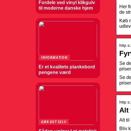
Fordele ved vinyl klikgulv
Her fi
til moderne danske hjem
de st
Køb ra
udlev
http s
Fyr
INFORMATION
Se det
Er et kvalitets plankebord
prise
pengene værd
Se det
prise
http s
Alt
Alt ti
GØR DET SELV
Bliv 