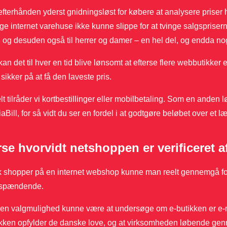
efterhånden yderst gnidningsløst for købere at analysere priser h
ige internet varehuse ikke kunne slippe for at tvinge salgspriser
 og desuden også til herrer og damer – en hel del, og endda nog
kan det til hver en tid blive lønsomt at efterse flere webbutikker e
sikker på at få den laveste pris.
t tilråder vi kortbestillinger eller mobilbetaling. Som en anden
ViaBill, for så vidt du ser en fordel i at godtgøre beløbet over et 
rse hvorvidt netshoppen er verificeret 
k shopper på en internet webshop kunne man reelt gennemgå forh
 spændende.
n valgmulighed kunne være at undersøge om e-butikken er e-mærke
ikken opfylder de danske love, og at virksomheden løbende gen