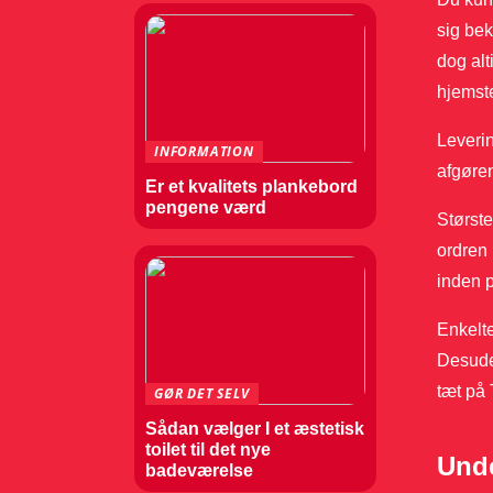
sig bek
dog alt
hjemst
Leverin
INFORMATION
afgøre
Er et kvalitets plankebord
pengene værd
Største
ordren 
inden p
Enkelte
Desuden
tæt på 
GØR DET SELV
Sådan vælger I et æstetisk
toilet til det nye
Unde
badeværelse