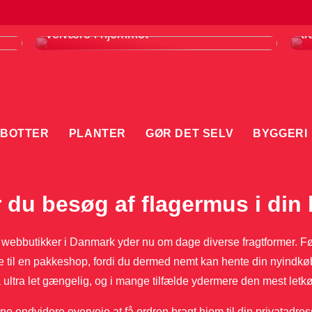
Infrarødt saunatæppe er din vej til
F
velvære i hjemmet
tr
BOTTER
PLANTER
GØR DET SELV
BYGGERI
 du besøg af flagermus i din 
webbutikker i Danmark yder nu om dage diverse fragtformer. Fø
 til en pakkeshop, fordi du dermed nemt kan hente din nyindkøb
å ultra let gængelig, og i mange tilfælde ydermere den mest letk
e endvidere overveje at få ordren bragt hjem til din privatadres