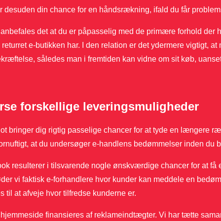
r desuden din chance for en håndsrækning, ifald du får problemsti
anbefales det at du er påpasselig med de primære forhold der ha
 returret e-butikken har. I den relation er det ydermere vigtigt,
ræftelse, således man i fremtiden kan vidne om sit køb, uanset
rse forskellige leveringsmuligheder
lot bringer dig rigtig passelige chancer for at tyde en længe
fornuftigt, at du undersøger e-handlens bedømmelser inden du be
k resulterer i tilsvarende nogle ønskværdige chancer for at få et
der vi faktisk e-forhandlere hvor kunder kan meddele en bedøm
s til at afveje hvor tilfredse kunderne er.
jemmeside finansieres af reklameindtægter. Vi har tætte samarb