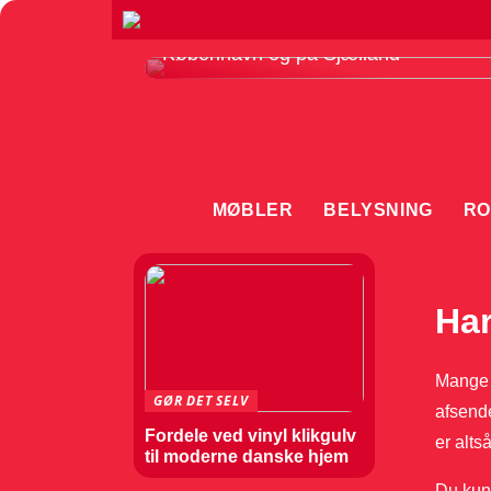
Sådan vælger du det rette gulvfirma i
København og på Sjælland
MØBLER
BELYSNING
RO
Har
Mange 
GØR DET SELV
afsende
Fordele ved vinyl klikgulv
er alts
til moderne danske hjem
Du kunn