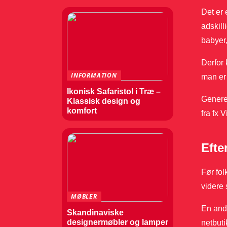
Det er 
adskill
babyer,
Derfor 
INFORMATION
man er 
Ikonisk Safaristol i Træ –
Generel
Klassisk design og
komfort
fra fx 
Efte
Før fol
videre
MØBLER
En ande
Skandinaviske
designermøbler og lamper
netbut