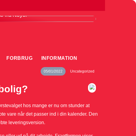
ordele ved at bruge en knivmagnet i
æ fra Noyer
FORBRUG
INFORMATION
05/01/2022
Uncategorized
bolig?
rstevalget hos mange er nu om stunder at
te vare når det passer ind i din kalender. Den
øbte leveringsversion.
se eller ud på dit arbejde. Fragtformen viser