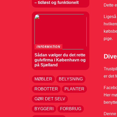
– tidløst og funktionelt
Dette e
Ligeså 
hvilken
købsbek
pige.
INFORMATION
Dive
Sådan vælger du det rette
gulvfirma i København og
på Sjælland
Trustpi
er det 
MØBLER
BELYSNING
Faceboo
ROBOTTER
PLANTER
Her mø
GØR DET SELV
benytte
BYGGERI
FORBRUG
Denne h