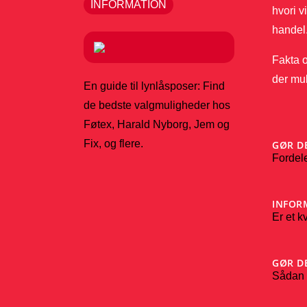
INFORMATION
hvori v
handel
Fakta o
der mul
En guide til lynlåsposer: Find
de bedste valgmuligheder hos
Føtex, Harald Nyborg, Jem og
Fix, og flere.
GØR D
Fordele
INFOR
Er et 
GØR D
Sådan v