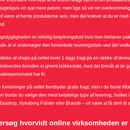
lageligvis en sjat mere pebret, men lige så vel ret overkommelig.
id være at hente produkterne selv, men det kræver at du er med 
ed.
gsdygtigheden er virkelig betydningsfuld hvis man behøver pakke
nde at vi undersøger den forventede leveringsdato ved det ve
delen af shops på nettet lover 1 dags fragt på en række af dere
indsendes forinden et givent klokkeslæt, med det formål at de ga
akkepersonalet har fri.
 forretninger på nettet frembyder gratis fragt, men i de fleste tilfæ
 burde du vælge den mest betalelige type af levering, hvilket 
Taastrup, Nykøbing Falster eller Brande – vil være at få dem til 
rsøg hvorvidt online virksomheden er