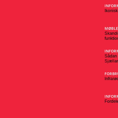
INFOR
Ikonisk
MØBL
Skandi
funktio
INFOR
Sådan 
Sjælla
FORBR
Infrarø
INFOR
Fordele