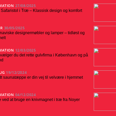
MATION
27/08/2025
 Safaristol i Træ – Klassisk design og komfort
ER
30/05/2025
naviske designermøbler og lamper – tidløst og
nelt
MATION
12/03/2025
vælger du det rette gulvfirma i København og på
nd
UG
19/12/2024
dt saunatæppe er din vej til velvære i hjemmet
MATION
04/12/2024
 ved at bruge en knivmagnet i træ fra Noyer