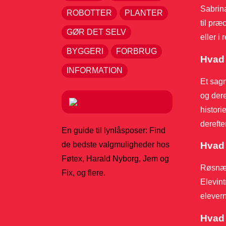
Sabrina
ROBOTTER
PLANTER
til præ
GØR DET SELV
eller i
BYGGERI
FORBRUG
Hvad 
INFORMATION
Et sagn
og dere
histori
derefte
En guide til lynlåsposer: Find
de bedste valgmuligheder hos
Hvad 
Føtex, Harald Nyborg, Jem og
Røsnæs 
Fix, og flere.
Elevint
elevern
Hvad 