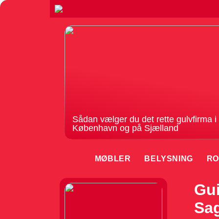
Sådan vælger du det rette gulvfirma i
København og på Sjælland
MØBLER
BELYSNING
RO
Gui
Sag