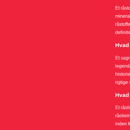
Et råst
mineral
råstoff
definit
Hvad 
Et sagn
legenda
histori
rigtige
Hvad 
Et råol
råoliei
inden f