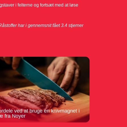
gstaver i felterne og fortsæt med at løse
åstoffer har i gennemsnit fået
3.4
stjerner
ordele ved at bruge en knivmagnet i
æ fra Noyer