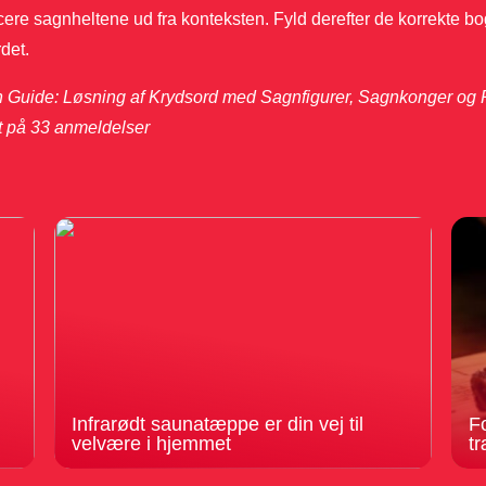
icere sagnheltene ud fra konteksten. Fyld derefter de korrekte bo
det.
n Guide: Løsning af Krydsord med Sagnfigurer, Sagnkonger og R
t på
33
anmeldelser
Infrarødt saunatæppe er din vej til
F
velvære i hjemmet
tr