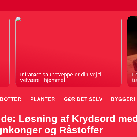
Infrarødt saunatæppe er din vej til
F
velvære i hjemmet
tr
BOTTER
PLANTER
GØR DET SELV
BYGGERI
de: Løsning af Krydsord med
nkonger og Råstoffer