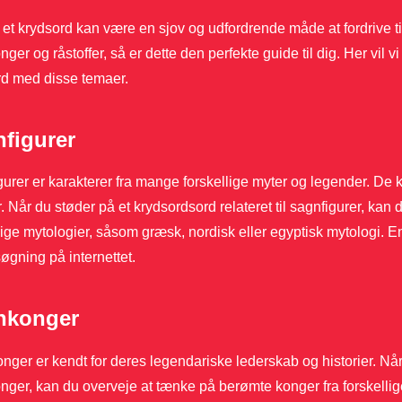
 et krydsord kan være en sjov og udfordrende måde at fordrive tid
ger og råstoffer, så er dette den perfekte guide til dig. Her vil vi 
rd med disse temaer.
figurer
urer er karakterer fra mange forskellige myter og legender. De k
 Når du støder på et krydsordsord relateret til sagnfigurer, kan d
lige mytologier, såsom græsk, nordisk eller egyptisk mytologi. En 
søgning på internettet.
nkonger
ger er kendt for deres legendariske lederskab og historier. Når d
ger, kan du overveje at tænke på berømte konger fra forskellig