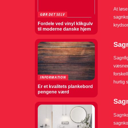
At løse
GØR DET SELV
sagnkon
Fordele ved vinyl klikgulv
krydso
til moderne danske hjem
Sagn
Sagnfig
væsner.
forskel
INFORMATION
hurtig 
Er et kvalitets plankebord
pengene værd
Sag
Sagnkon
sagnkon