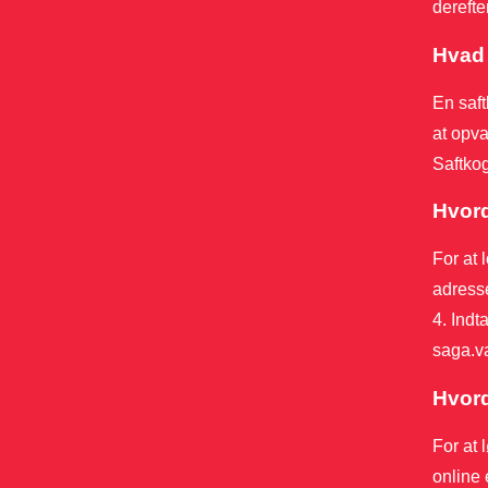
derefte
Hvad 
En saft
at opva
Saftkog
Hvord
For at 
adresse
4. Indt
saga.va
Hvord
For at 
online 