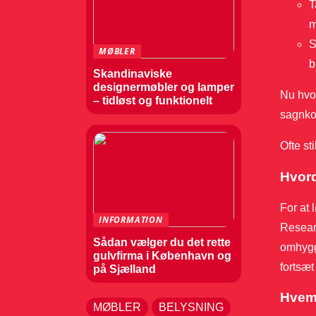
T
m
S
MØBLER
b
Skandinaviske
designermøbler og lamper
Nu hvor
– tidløst og funktionelt
sagnkon
Ofte st
Hvord
For at 
INFORMATION
Researc
Sådan vælger du det rette
omhygge
gulvfirma i København og
fortsæt
på Sjælland
Hvem 
MØBLER
BELYSNING