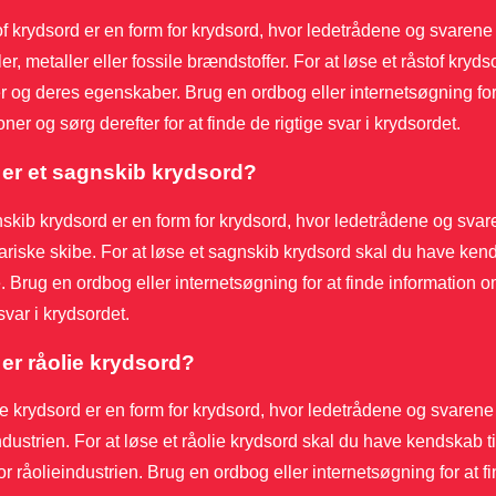
of krydsord er en form for krydsord, hvor ledetrådene og svarene r
er, metaller eller fossile brændstoffer. For at løse et råstof kryd
er og deres egenskaber. Brug en ordbog eller internetsøgning for
ioner og sørg derefter for at finde de rigtige svar i krydsordet.
er et sagnskib krydsord?
skib krydsord er en form for krydsord, hvor ledetrådene og svarene
riske skibe. For at løse et sagnskib krydsord skal du have kend
e. Brug en ordbog eller internetsøgning for at finde information 
 svar i krydsordet.
er råolie krydsord?
ie krydsord er en form for krydsord, hvor ledetrådene og svarene re
ndustrien. For at løse et råolie krydsord skal du have kendskab t
or råolieindustrien. Brug en ordbog eller internetsøgning for at 