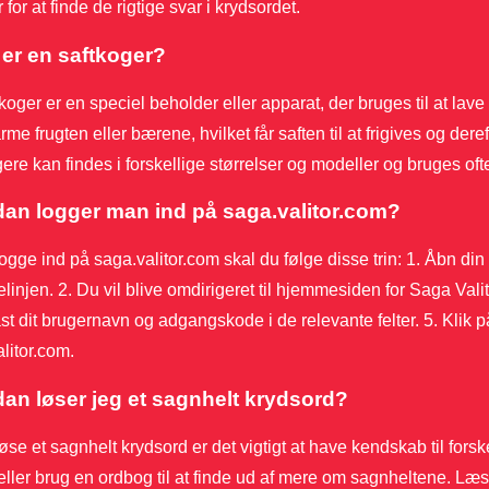
r for at finde de rigtige svar i krydsordet.
er en saftkoger?
koger er en speciel beholder eller apparat, der bruges til at lave 
rme frugten eller bærene, hvilket får saften til at frigives og der
ere kan findes i forskellige størrelser og modeller og bruges ofte 
an logger man ind på saga.valitor.com?
logge ind på saga.valitor.com skal du følge disse trin: 1. Åbn din
linjen. 2. Du vil blive omdirigeret til hjemmesiden for Saga Valito
ast dit brugernavn og adgangskode i de relevante felter. 5. Klik på
litor.com.
an løser jeg et sagnhelt krydsord?
løse et sagnhelt krydsord er det vigtigt at have kendskab til for
eller brug en ordbog til at finde ud af mere om sagnheltene. Læ