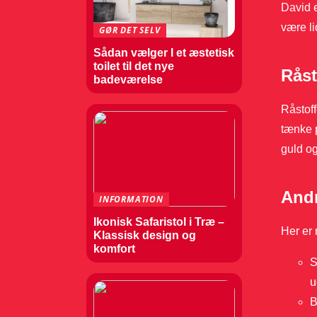
David e
være lid
GØR DET SELV
Sådan vælger I et æstetisk
toilet til det nye
Råst
badeværelse
Råstoff
tænke p
guld og
Andr
INFORMATION
Ikonisk Safaristol i Træ –
Her er 
Klassisk design og
komfort
S
u
B