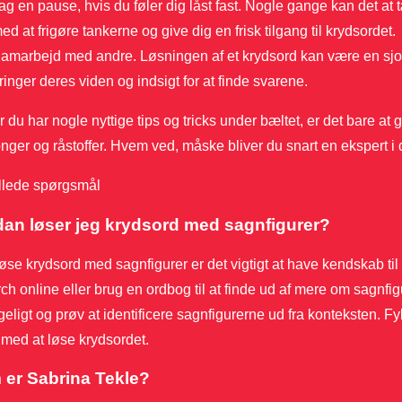
ag en pause, hvis du føler dig låst fast. Nogle gange kan det at 
ed at frigøre tankerne og give dig en frisk tilgang til krydsordet.
amarbejd med andre. Løsningen af et krydsord kan være en sjov 
ringer deres viden og indsigt for at finde svarene.
 du har nogle nyttige tips og tricks under bæltet, er det bare at
ger og råstoffer. Hvem ved, måske bliver du snart en ekspert i 
illede spørgsmål
an løser jeg krydsord med sagnfigurer?
løse krydsord med sagnfigurer er det vigtigt at have kendskab til 
h online eller brug en ordbog til at finde ud af mere om sagnfi
ligt og prøv at identificere sagnfigurerne ud fra konteksten. Fyl
 med at løse krydsordet.
er Sabrina Tekle?