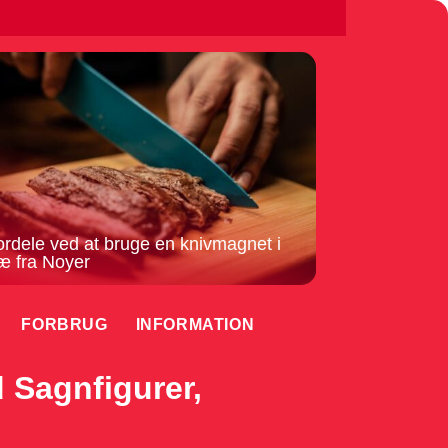
ordele ved at bruge en knivmagnet i
æ fra Noyer
FORBRUG
INFORMATION
 Sagnfigurer,