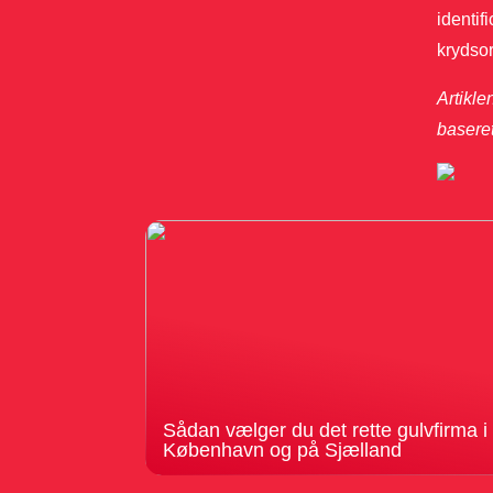
identif
krydsor
Artikle
basere
Sådan vælger du det rette gulvfirma i
København og på Sjælland