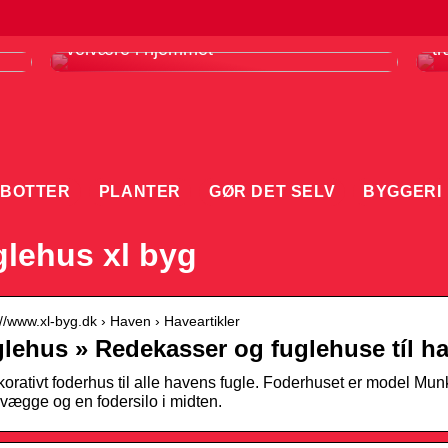
Infrarødt saunatæppe er din vej til
F
velvære i hjemmet
tr
BOTTER
PLANTER
GØR DET SELV
BYGGERI
lehus xl byg
://www.xl-byg.dk › Haven › Haveartikler
lehus » Redekasser og fuglehuse tíl h
korativt foderhus til alle havens fugle. Foderhuset er model Mun
vægge og en fodersilo i midten.