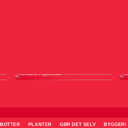
Infrarødt saunatæppe er din vej til
F
velvære i hjemmet
tr
BOTTER
PLANTER
GØR DET SELV
BYGGERI