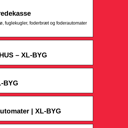
redekasse
rø, fuglekugler, foderbræt og foderautomater
US – XL-BYG
L-BYG
automater | XL-BYG