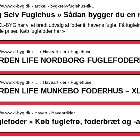
://www.xl-byg.dk › artikel › byg-selv-fuglehus-til-…
 Selv Fuglehus » Sådan bygger du en 
L-BYG har vi et bredt udvalg af foder til havens fugle. Få fuglef
ode priser. Køb fuglefoder her »
://www.xl-byg.dk › … › Haveartikler › Fuglehuse
RDEN LIFE NORDBORG FUGLEFODERH
://www.xl-byg.dk › … › Haveartikler › Fuglehuse
RDEN LIFE MUNKEBO FODERHUS – X
://www.xl-byg.dk › Haven › Haveartikler
lefoder » Køb fuglefrø, foderbræt og -