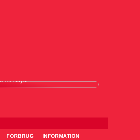
ordele ved at bruge en knivmagnet i
æ fra Noyer
FORBRUG
INFORMATION