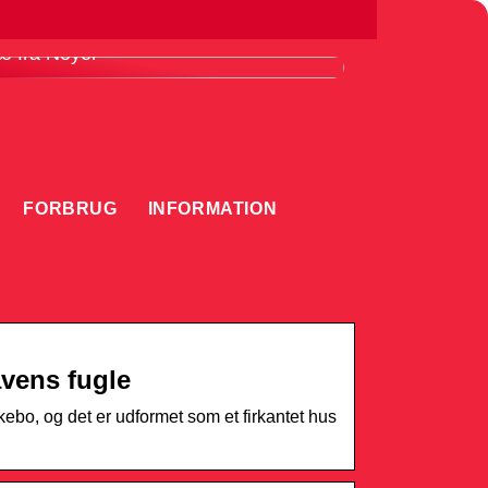
ordele ved at bruge en knivmagnet i
æ fra Noyer
FORBRUG
INFORMATION
avens fugle
kebo, og det er udformet som et firkantet hus