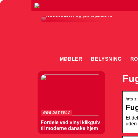
Sådan vælger du det rette gulvfirma i
København og på Sjælland
MØBLER
BELYSNING
RO
Fug
http s
Fug
GØR DET SELV
Et de
Fordele ved vinyl klikgulv
uden 
til moderne danske hjem