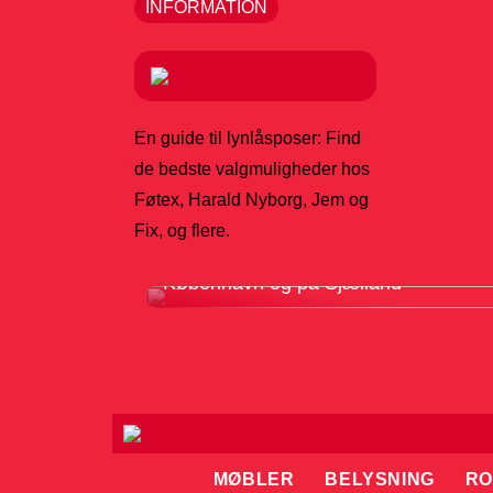
INFORMATION
En guide til lynlåsposer: Find
de bedste valgmuligheder hos
Føtex, Harald Nyborg, Jem og
Fix, og flere.
Sådan vælger du det rette gulvfirma i
København og på Sjælland
MØBLER
BELYSNING
RO