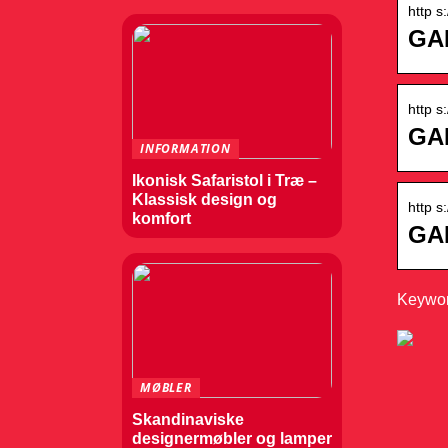
http s
GA
http s
GA
INFORMATION
Ikonisk Safaristol i Træ –
Klassisk design og
http s
komfort
GA
Keywor
MØBLER
Skandinaviske
designermøbler og lamper