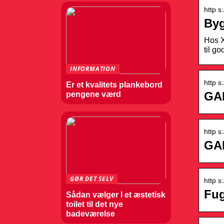
http s
Byg
Hos X
til g
INFORMATION
http s
Er et kvalitets plankebord
GA
pengene værd
http s
GA
GØR DET SELV
http s
Fug
Sådan vælger I et æstetisk
toilet til det nye
badeværelse