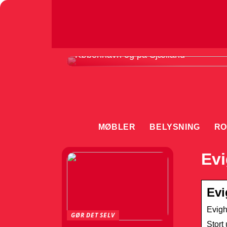
Sådan vælger du det rette gulvfirma i
København og på Sjælland
MØBLER
BELYSNING
RO
Evi
Evi
Evigh
GØR DET SELV
Stort