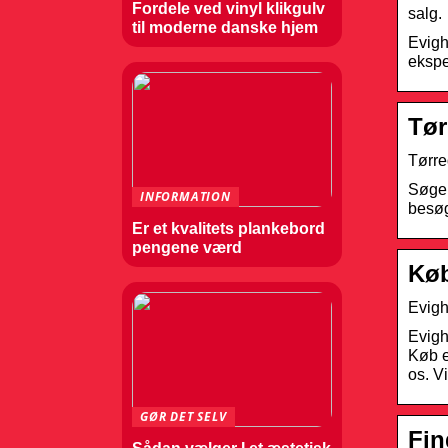
Fordele ved vinyl klikgulv
salg.
til moderne danske hjem
Evigh
ekspe
Tør
Tørre
Søger
INFORMATION
besøg
Er et kvalitets plankebord
pengene værd
Køb
Evigh
Evigh
Køb e
os. V
GØR DET SELV
Fin