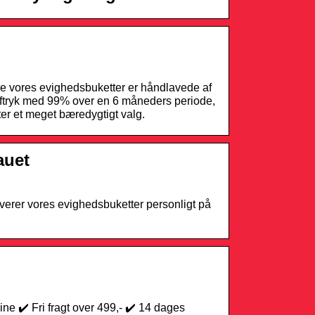
le vores evighedsbuketter er håndlavede af
-aftryk med 99% over en 6 måneders periode,
ter et meget bæredygtigt valg.
auet
verer vores evighedsbuketter personligt på
ne ✔️ Fri fragt over 499,- ✔️ 14 dages