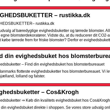
IGHEDSBUKETTER – rustikka.dk
HEDSBUKETTER– rustikka.dk
 udvalg af bæredygtige evighedsbuketter og tørrede blomster. Al
 egne blomsterdekoratører. Vidste du, at du reducerer dit CO2
t købe tørrede frem for friske blomster? Derfor er evighedsbuket
d din evighedsbuket hos blomsterbure
edsbuketter – Find din evighedsbuket hos blomsterbureauet
anmarks flotteste evighedsbuketter hos blomsterbureauet. Vi le
jælland, lolland og falster.
ghedsbuketter – Cos&Krogh
edsbuketter ⇒ Køb din kvalitets evighedsbuket hos Cos&Krogh
l din evighedsbuket direkte i shoppen. Se vores store udvalg onli