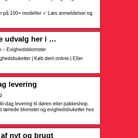
er på 100+ modeller ✓ Læs anmeldelser og
e udvalg her i …
n – Evighedsblomster
ghedsbuketter | Køb dem online | Eller
ag levering
g
il-dag levering til døren eller pakkeshop.
b tørrede blomster og evighedsbuketter hos
af nyt og brugt