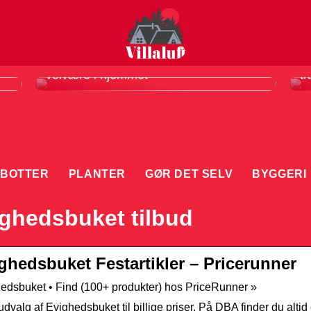
Infrarødt saunatæppe er din vej til
F
velvære i hjemmet
tr
BOTTER
PLANTER
GØR DET SELV
BYGGERI
ghedsbuket tilbud
ghedsbuket Festartikler – Pricerunner
edsbuket • Find (100+ produkter) hos PriceRunner »
 udvalg af Evighedsbuket til billige priser. På DBA finder du altid