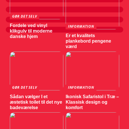
GØR DET SELV
Fordele ved vinyl
INFORMATION
klikgulv til moderne
Er et kvalitets
danske hjem
plankebord pengene
værd
GØR DET SELV
INFORMATION
Sådan vælger I et
Ikonisk Safaristol i Træ –
æstetisk toilet til det nye
Klassisk design og
badeværelse
komfort