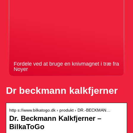
Fordele ved at bruge en knivmagnet i træ fra
Noyer
Dr beckmann kalkfjerner
http s://www.bilkatogo.dk › produkt › DR.-BECKMAN…
Dr. Beckmann Kalkfjerner –
BilkaToGo