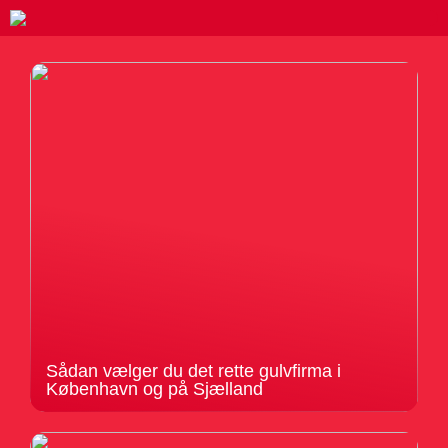
Sådan vælger du det rette gulvfirma i
København og på Sjælland