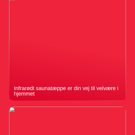
Infrarødt saunatæppe er din vej til velvære i
hjemmet