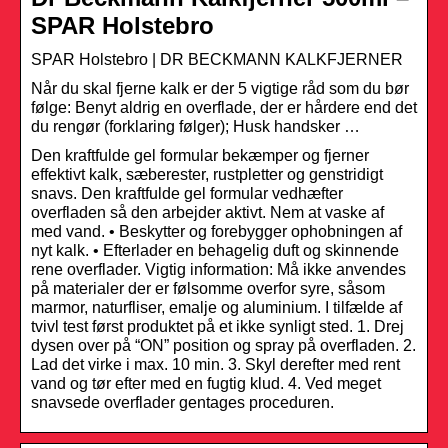
SPAR Holstebro
SPAR Holstebro | DR BECKMANN KALKFJERNER
Når du skal fjerne kalk er der 5 vigtige råd som du bør
følge: Benyt aldrig en overflade, der er hårdere end det
du rengør (forklaring følger); Husk handsker …
Den kraftfulde gel formular bekæmper og fjerner
effektivt kalk, sæberester, rustpletter og genstridigt
snavs. Den kraftfulde gel formular vedhæfter
overfladen så den arbejder aktivt. Nem at vaske af
med vand. • Beskytter og forebygger ophobningen af
nyt kalk. • Efterlader en behagelig duft og skinnende
rene overflader. Vigtig information: Må ikke anvendes
på materialer der er følsomme overfor syre, såsom
marmor, naturfliser, emalje og aluminium. I tilfælde af
tvivl test først produktet på et ikke synligt sted. 1. Drej
dysen over på “ON” position og spray på overfladen. 2.
Lad det virke i max. 10 min. 3. Skyl derefter med rent
vand og tør efter med en fugtig klud. 4. Ved meget
snavsede overflader gentages proceduren.