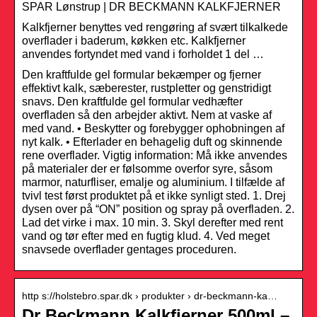
SPAR Lønstrup | DR BECKMANN KALKFJERNER
Kalkfjerner benyttes ved rengøring af svært tilkalkede
overflader i baderum, køkken etc. Kalkfjerner
anvendes fortyndet med vand i forholdet 1 del …
Den kraftfulde gel formular bekæmper og fjerner
effektivt kalk, sæberester, rustpletter og genstridigt
snavs. Den kraftfulde gel formular vedhæfter
overfladen så den arbejder aktivt. Nem at vaske af
med vand. • Beskytter og forebygger ophobningen af
nyt kalk. • Efterlader en behagelig duft og skinnende
rene overflader. Vigtig information: Må ikke anvendes
på materialer der er følsomme overfor syre, såsom
marmor, naturfliser, emalje og aluminium. I tilfælde af
tvivl test først produktet på et ikke synligt sted. 1. Drej
dysen over på “ON” position og spray på overfladen. 2.
Lad det virke i max. 10 min. 3. Skyl derefter med rent
vand og tør efter med en fugtig klud. 4. Ved meget
snavsede overflader gentages proceduren.
http s://holstebro.spar.dk › produkter › dr-beckmann-ka…
Dr Beckmann Kalkfjerner 500ml –