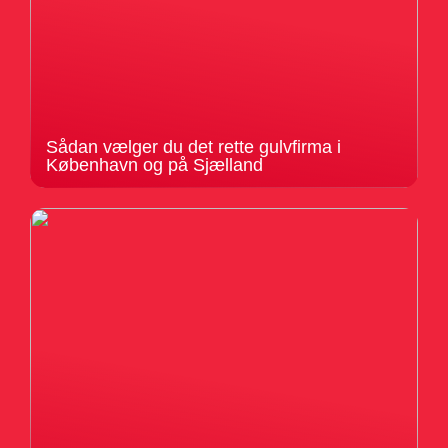
Sådan vælger du det rette gulvfirma i
København og på Sjælland